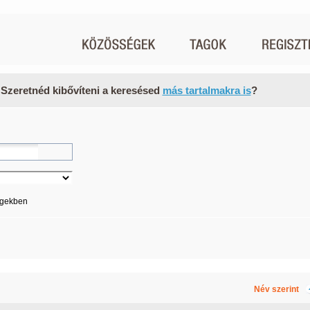
 Szeretnéd kibővíteni a keresésed
más tartalmakra is
?
égekben
Név szerint