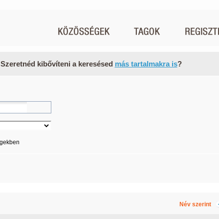
 Szeretnéd kibővíteni a keresésed
más tartalmakra is
?
égekben
Név szerint