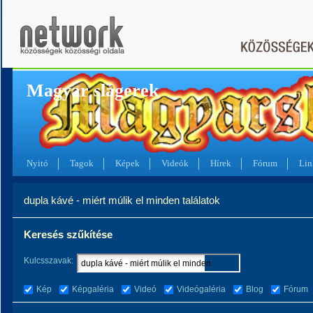
Magyar slágerek
Nyitó
Tagok
Képek
Videók
Hírek
Fórum
Lin
dupla kávé - miért múlik el minden találatok
Keresés szűkítése
Kulcsszavak:
Kép
Képgaléria
Videó
Videógaléria
Blog
Fórum