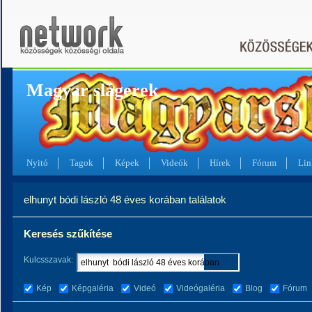
Magyar slágerek
Nyitó
Tagok
Képek
Videók
Hírek
Fórum
Lin
elhunyt bódi lászló 48 éves korában találatok
Keresés szűkítése
Kulcsszavak:
Kép
Képgaléria
Videó
Videógaléria
Blog
Fórum