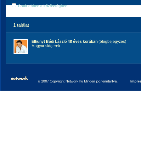
Csak ebben a közösségben
1 találat
Elhunyt Bódi László 48 éves korában
(blogbejegyzés)
Magyar slágerek
© 2007 Copyright Network.hu Minden jog fenntartva.
Impre