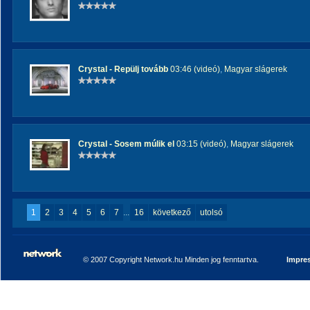
Crystal - Repülj tovább
03:46 (videó)
,
Magyar slágerek
Crystal - Sosem múlik el
03:15 (videó)
,
Magyar slágerek
1
2
3
4
5
6
7
...
16
következő
utolsó
© 2007 Copyright Network.hu Minden jog fenntartva.
Impre