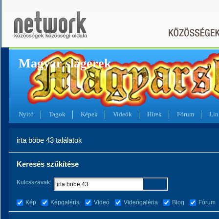
Magyar slágerek
Nyitó
Tagok
Képek
Videók
Hírek
Fórum
Lin
irta böbe 43 találatok
Keresés szűkítése
Kulcsszavak:
Kép
Képgaléria
Videó
Videógaléria
Blog
Fórum