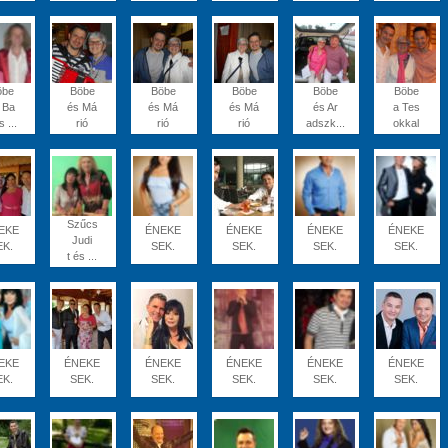
öbe
Böbe
Böbe
Böbe
Böbe
Böbe
 Ba
és Má
és Má
és Má
és Ar
a Tes
s ...
rió
rió
rió
adszk...
okkal
Szűcs
EKE
ÉNEKE
ÉNEKE
ÉNEKE
ÉNEKE
Judi
EK.
SEK.
SEK.
SEK.
SEK.
t és ...
EKE
ÉNEKE
ÉNEKE
ÉNEKE
ÉNEKE
ÉNEKE
EK.
SEK.
SEK.
SEK.
SEK.
SEK.