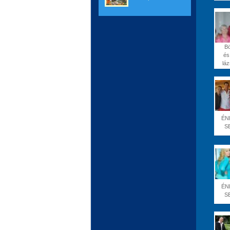
B
és
láz
ÉN
S
ÉN
S