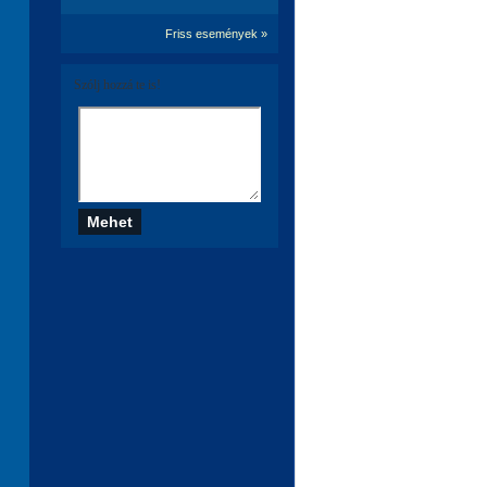
Friss események »
Szólj hozzá te is!