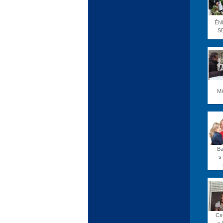
ÉN
S
Má
Ba
s 
Cs