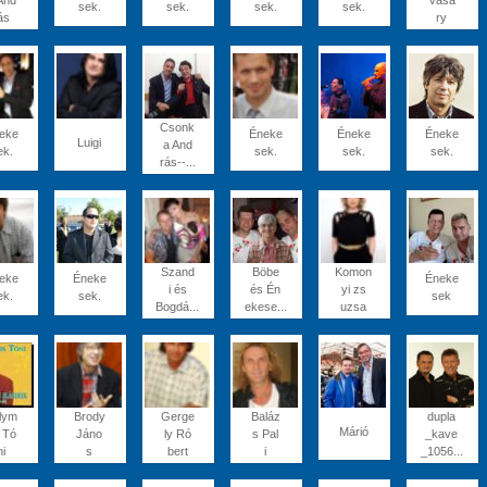
And
Vásá
sek.
sek.
sek.
sek.
ás
ry
Csonk
eke
Éneke
Éneke
Éneke
Luigi
a And
ek.
sek.
sek.
sek.
rás--...
Szand
Böbe
Komon
eke
Éneke
Éneke
i és
és Én
yi zs
ek.
sek.
sek
Bogdá...
ekese...
uzsa
lym
Brody
Gerge
Baláz
dupla
Márió
 Tó
Jáno
ly Ró
s Pal
_kave
ni
s
bert
i
_1056...