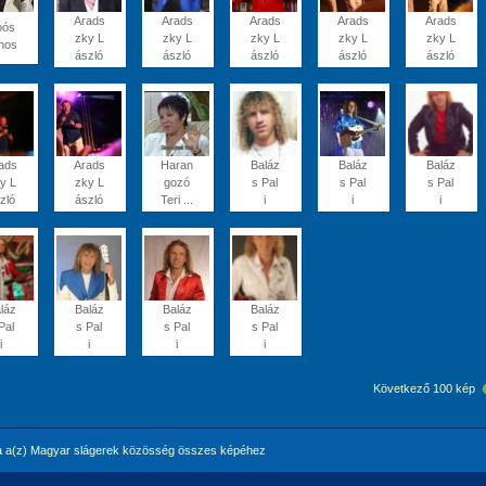
Arads
Arads
Arads
Arads
Arads
oós
zky L
zky L
zky L
zky L
zky L
nos
ászló
ászló
ászló
ászló
ászló
ads
Arads
Haran
Baláz
Baláz
Baláz
y L
zky L
gozó
s Pal
s Pal
s Pal
zló
ászló
Teri ...
i
i
i
láz
Baláz
Baláz
Baláz
Pal
s Pal
s Pal
s Pal
i
i
i
i
Következő 100 kép
 a(z) Magyar slágerek közösség összes képéhez