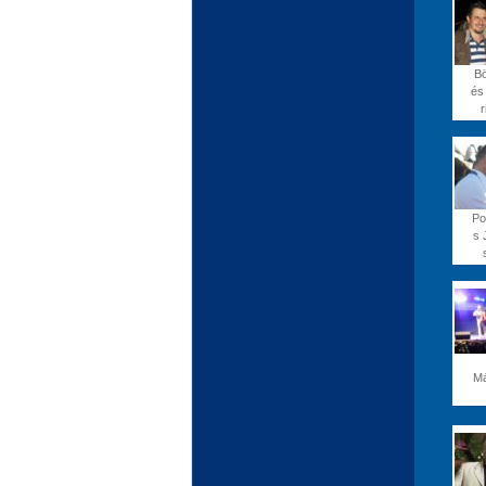
B
és
r
Po
s 
Má