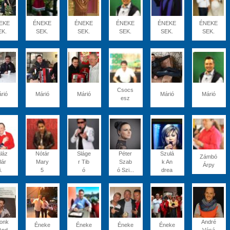
EKE
ÉNEKE
ÉNEKE
ÉNEKE
ÉNEKE
ÉNEKE
EK.
SEK.
SEK.
SEK.
SEK.
SEK.
Csocs
rió
Márió
Márió
Márió
Márió
esz
láz
Nótár
Sláge
Péter
Szulá
Zámbó
lár
Mary
r Tib
Szab
k An
Árpy
i.
5
ó
ó Szi...
drea
onk
André
Éneke
Éneke
Éneke
Éneke