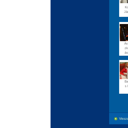
K
Já
Ar
zk
ás
Ba
s 
Vissza