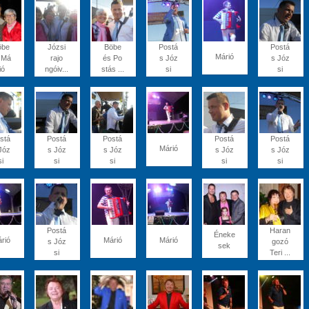
öbe
Józsi
Böbe
Postá
Postá
Márió
 Má
rajo
és Po
s Józ
s Józ
ió
ngóiv...
stás ...
si
si
stá
Postá
Postá
Postá
Postá
Márió
Józ
s Józ
s Józ
s Józ
s Józ
si
si
si
si
si
Postá
Haran
Éneke
rió
Márió
Márió
s Józ
gozó
sek
si
Teri ...