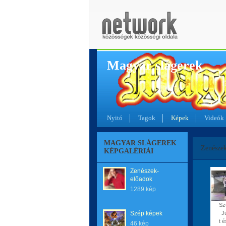
Magyar slágerek
Nyitó
Tagok
Képek
Videók
MAGYAR SLÁGEREK
Zenésze
KÉPGALÉRIÁI
Zenészek-
előadok
1289 kép
Sz
Szép képek
J
t é
46 kép