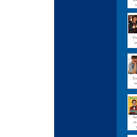
a 
r
Én
s
Én
s
So
os