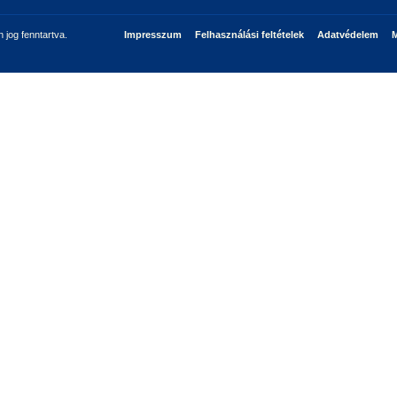
jog fenntartva.
Impresszum
Felhasználási feltételek
Adatvédelem
M