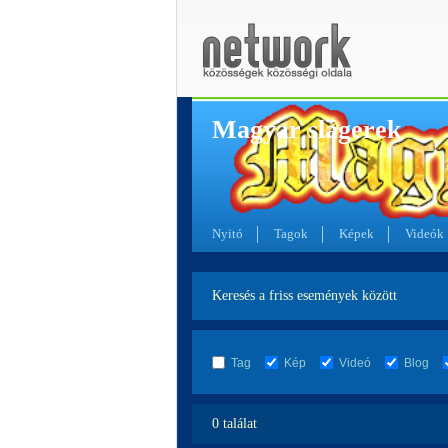
Magyar slágerek
Nyitó
Tagok
Képek
Videók
Keresés a friss események között
Tag
Kép
Videó
Blog
0 találat