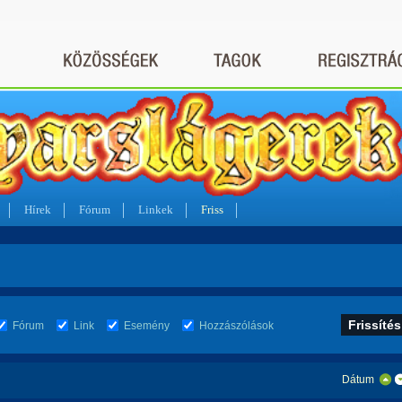
Hírek
Fórum
Linkek
Friss
Fórum
Link
Esemény
Hozzászólások
Dátum