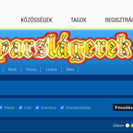
Hírek
Fórum
Linkek
Friss
Fórum
Link
Esemény
Hozzászólások
Dátum