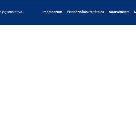
jog fenntartva.
Impresszum
Felhasználási feltételek
Adatvédelem
M