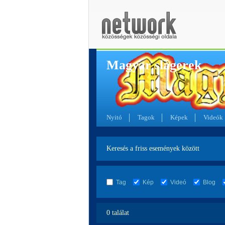
Magyar slágerek
Nyitó
Tagok
Képek
Videók
Keresés a friss események között
Tag
Kép
Videó
Blog
0 találat