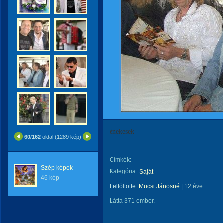
énekesek
60/162
oldal (1289 kép)
Címkék:
Szép képek
Kategória:
Saját
46 kép
Feltöltötte:
Mucsi Jánosné
|
12 éve
Látta 371 ember.