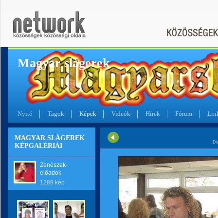
Magyar slágerek
Nyitó
Tagok
Képek
Videók
Hírek
Fórum
Lin
MAGYAR SLÁGEREK
Di
KÉPGALÉRIÁI
Zenészek-
előadok
1289 kép