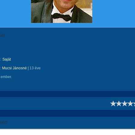
obi
:
Saját
e:
Mucsi Jánosné
|
13 éve
 ember.
!
áld!