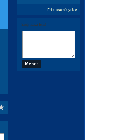
Friss események »
Szólj hozzá te is!