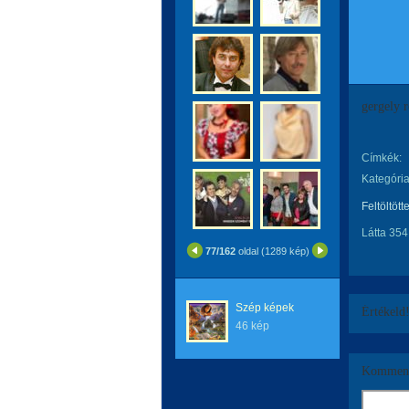
gergely r
Címkék:
Kategória
Feltöltött
Látta 354
77/162
oldal (1289 kép)
Szép képek
Értékeld
46 kép
Komment