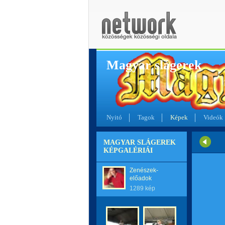
Magyar slágerek
Nyitó
Tagok
Képek
Videók
MAGYAR SLÁGEREK
KÉPGALÉRIÁI
Zenészek-
előadok
1289 kép