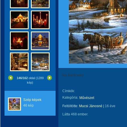
kis karácsony
146/162
oldal (1289
kép)
Címkék:
Kategória:
Művészet
Szép képek
46 kép
Feltöltötte:
Mucsi Jánosné
|
16 éve
Látta 468 ember.