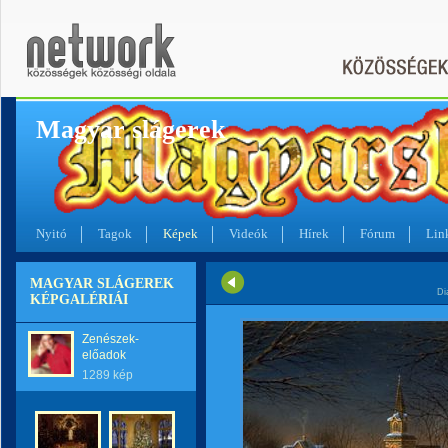
Magyar slágerek
Nyitó
Tagok
Képek
Videók
Hírek
Fórum
Lin
MAGYAR SLÁGEREK
Di
KÉPGALÉRIÁI
Zenészek-
előadok
1289 kép