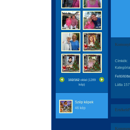
Komonyi 
Címkék:
Kategória
Feltöltött
102/162
oldal (1289
kép)
Látta 157
Szép képek
46 kép
Értékeld
Komment