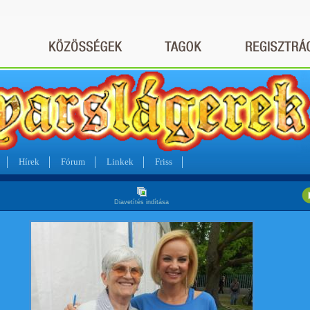
Hírek
Fórum
Linkek
Friss
Diavetítés indítása