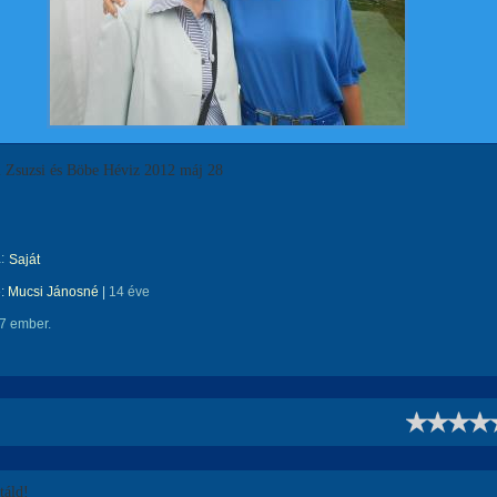
Zsuzsi és Böbe Héviz 2012 máj 28
:
Saját
e:
Mucsi Jánosné
|
14 éve
7 ember.
!
áld!