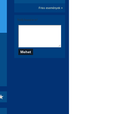
Friss események »
Szólj hozzá te is!