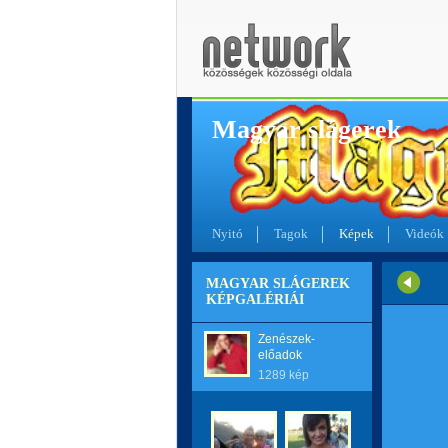
Magyar slágerek
Nyitó
Tagok
Képek
Videók
MAGYAR SLÁGEREK
KÉPGALÉRIÁI
Zenészek-
előadok
1289 kép