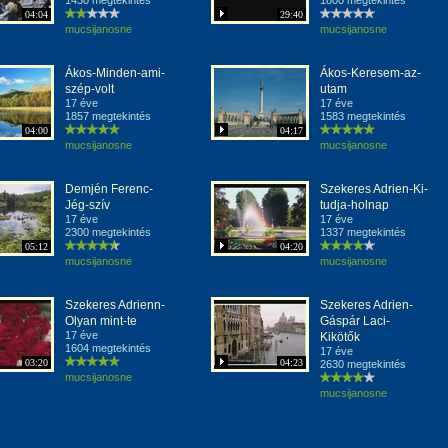
1430 megtekintés
1800 megtekintés
04:04
29:40
mucsijanosne
mucsijanosne
Ákos-Minden-ami-
Ákos-Keresem-az-
szép-volt
utam
17 éve
17 éve
1857 megtekintés
1583 megtekintés
04:00
04:17
mucsijanosne
mucsijanosne
Demjén Ferenc-
Szekeres Adrien-Ki-
Jég-szív
tudja-holnap
17 éve
17 éve
2300 megtekintés
1337 megtekintés
05:12
04:20
mucsijanosne
mucsijanosne
Szekeres Adrienn-
Szekeres Adrien-
Olyan mint-te
Gáspár Laci-
17 éve
Kikötők
1604 megtekintés
17 éve
03:20
04:23
2630 megtekintés
mucsijanosne
mucsijanosne