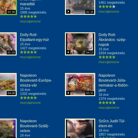
1461 megtekintés
maradtál
15 éve
mucsijanosne
03:38
02:34
1995 megtekintés
mucsijanosne
Dolly Roll-
Dolly Roll-
Elpattant-egy-húr
Ábrándos -szép-
15 éve
napok
1427 megtekintés
15 éve
01:59
04:13
1934 megtekintés
mucsijanosne
mucsijanosne
Napoleon
Napoleon
Boulevard-Európa-
Boulevard-Júlia-
vissza-vár
nemakar-a-födön-
16 éve
járni
04:08
03:35
1332 megtekintés
16 éve
1374 megtekintés
mucsijanosne
mucsijanosne
Napoleon
Szűcs Judit-Túl-
Boulevard-Szállj-
élem-én
16 éve
velem
1857 megtekintés
16 éve