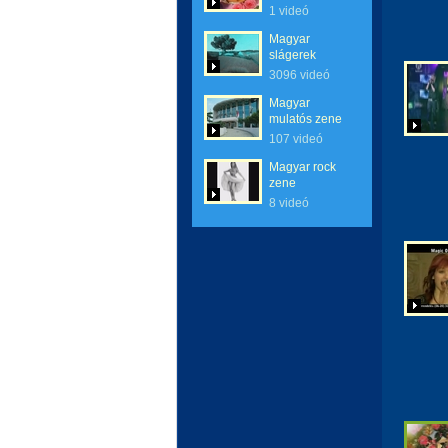
1 videó
Magyar
slágerek
3096 videó
Magyar
mulatós zene
107 videó
Magyar rock
zene
8 videó