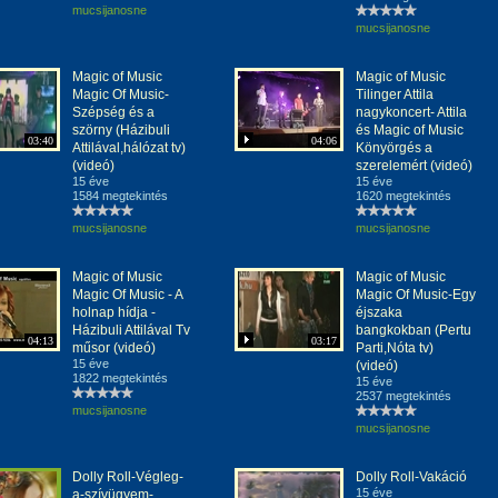
mucsijanosne
mucsijanosne
Magic of Music
Magic of Music
Magic Of Music-
Tilinger Attila
Szépség és a
nagykoncert- Attila
szörny (Házibuli
és Magic of Music
03:40
04:06
Attilával,hálózat tv)
Könyörgés a
(videó)
szerelemért (videó)
15 éve
15 éve
1584 megtekintés
1620 megtekintés
mucsijanosne
mucsijanosne
Magic of Music
Magic of Music
Magic Of Music - A
Magic Of Music-Egy
holnap hídja -
éjszaka
Házibuli Attilával Tv
bangkokban (Pertu
04:13
03:17
műsor (videó)
Parti,Nóta tv)
15 éve
(videó)
1822 megtekintés
15 éve
2537 megtekintés
mucsijanosne
mucsijanosne
Dolly Roll-Végleg-
Dolly Roll-Vakáció
15 éve
a-szívügyem-