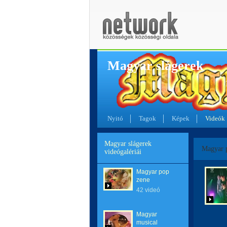
Magyar slágerek
Nyitó
Tagok
Képek
Videók
Magyar slágerek
Magyar 
videógalériái
Magyar pop
zene
42 videó
Magyar
musical