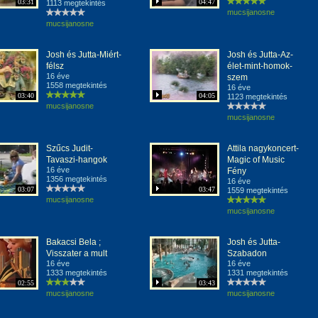
03:31
04:47
1113 megtekintés
mucsijanosne
mucsijanosne
Josh és Jutta-Miért-
Josh és Jutta-Az-
félsz
élet-mint-homok-
16 éve
szem
1558 megtekintés
16 éve
03:40
04:05
1123 megtekintés
mucsijanosne
mucsijanosne
Szűcs Judit-
Attila nagykoncert-
Tavaszi-hangok
Magic of Music
16 éve
Fény
1356 megtekintés
16 éve
03:07
03:47
1559 megtekintés
mucsijanosne
mucsijanosne
Bakacsi Bela ;
Josh és Jutta-
Visszater a mult
Szabadon
16 éve
16 éve
1333 megtekintés
1331 megtekintés
02:55
03:43
mucsijanosne
mucsijanosne