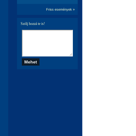
Friss események »
Szólj hozzá te is!