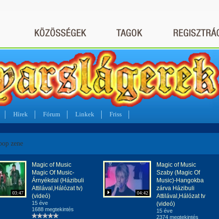
Hírek
Fórum
Linkek
Friss
pop zene
Magic of Music
Magic of Music
Magic Of Music-
Szaby (Magic Of
Árnyékdal (Házibuli
Music)-Hangokba
Attilával,Hálózat tv)
zárva Házibuli
03:47
04:42
(videó)
Attilával,Hálózat tv
15 éve
(videó)
1688 megtekintés
15 éve
2374 megtekintés