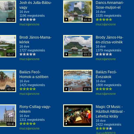
Josh és Jutta-Bábu-
Dancs Annamari-
vagy
Sose-muljon-el
16 éve
16 éve
1196 megtekintés
1535 megtekintés
03:54
03:38
mucsijanosne
mucsijanosne
Brodi János-Mama-
Brody János-Ha-
kérlek
én-zózsa-volnék
16 éve
16 éve
1727 megtekintés
1379 megtekintés
05:17
03:53
mucsijanosne
mucsijanosne
Balázs Fecó-
Balázs Fecó-
Homok-a-szélben
Évszakok
16 éve
16 éve
1425 megtekintés
1808 megtekintés
03:54
03:26
mucsijanosne
mucsijanosne
Rony-Csillag-vagy-
Magic Of Music -
nékem
Házibuli Attilával -
16 éve
Lehetsz király
1311 megtekintés
16 éve
03:45
2422 megtekintés
mucsijanosne
Jucus800919