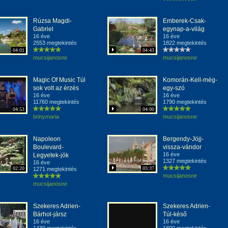
Rúzsa Magdi-
Emberek-Csak-
Gabriel
egynap-a-világ
16 éve
16 éve
2553 megtekintés
1822 megtekintés
04:01
04:43
mucsijanosne
mucsijanosne
Magic Of Music Túl
Komorán-Kell-még-
sok volt az érzés
egy-szó
16 éve
16 éve
11760 megtekintés
1790 megtekintés
04:53
04:00
brinymaria
mucsijanosne
Napoleon
Bergendy-Jöjj-
Boulevard-
vissza-vándor
16 éve
Legyetek-jók
1327 megtekintés
16 éve
02:20
03:37
1271 megtekintés
mucsijanosne
mucsijanosne
Szekeres Adrien-
Szekeres Adrien-
Bárhol-jársz
Túl-késő
16 éve
16 éve