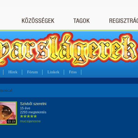
Hírek
Fórum
Linkek
Friss
musical
Szívből szeretni
15 éve
2293 megtekintés
mucsijanosne
03:19