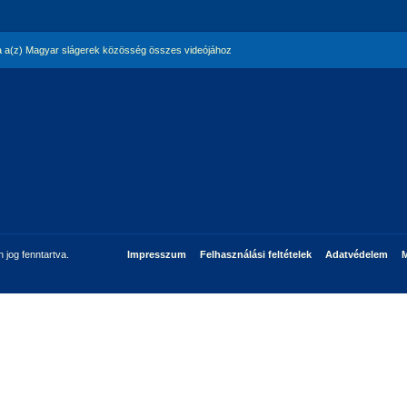
 a(z) Magyar slágerek közösség összes videójához
jog fenntartva.
Impresszum
Felhasználási feltételek
Adatvédelem
M