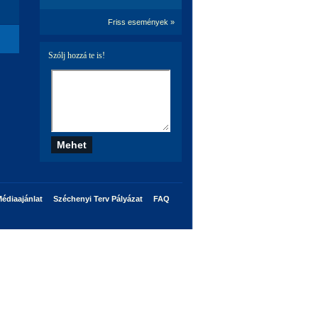
Friss események »
Szólj hozzá te is!
édiaajánlat
Széchenyi Terv Pályázat
FAQ