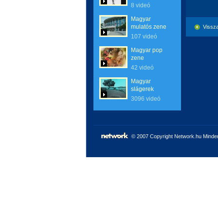
8 videó
Magyar
mulatós zene
Vissza
107 videó
Magyar pop
zene
42 videó
Magyar
slágerek
3096 videó
© 2007 Copyright Network.hu Minden 