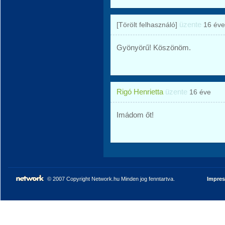
üzente
[Törölt felhasználó]
16 éve
Gyönyörű! Köszönöm.
Rigó Henrietta
üzente
16 éve
Imádom őt!
© 2007 Copyright Network.hu Minden jog fenntartva.
Impre