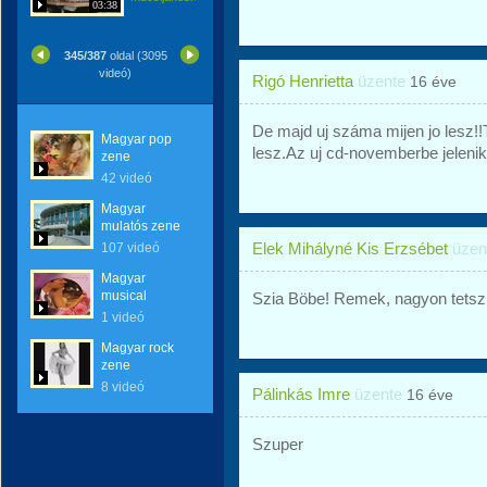
03:38
345/387
oldal (3095
videó)
Rigó Henrietta
üzente
16 éve
De majd uj száma mijen jo lesz!
Magyar pop
lesz.Az uj cd-novemberbe jeleni
zene
42 videó
Magyar
mulatós zene
Elek Mihályné Kis Erzsébet
üzen
107 videó
Magyar
musical
Szia Böbe! Remek, nagyon tetszi
1 videó
Magyar rock
zene
8 videó
Pálinkás Imre
üzente
16 éve
Szuper