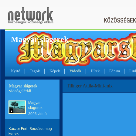
Magyar slágerek
Nyitó
Tagok
Képek
Videók
Hírek
Fórum
Lin
Tilinger Attila-Mini-mix
Magyar slágerek
videógalériái
Magyar
slágerek
3096 videó
Kaczor Feri -Bocsáss-meg-
kérlek