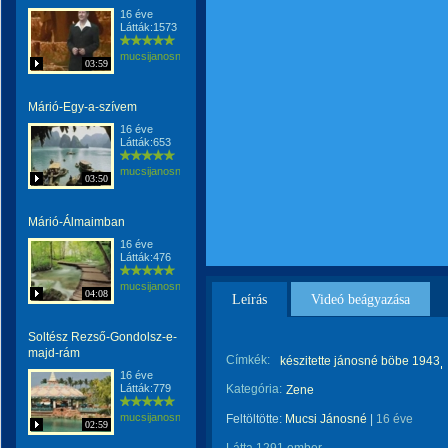
16 éve
Látták:1573
mucsijanosne
03:59
Márió-Egy-a-szívem
16 éve
Látták:653
mucsijanosne
03:50
Márió-Álmaimban
16 éve
Látták:476
mucsijanosne
04:08
Leírás
Videó beágyazása
Soltész Rezső-Gondolsz-e-
majd-rám
Címkék:
készitette jánosné böbe 1943
16 éve
Látták:779
Kategória:
Zene
mucsijanosne
Feltöltötte:
Mucsi Jánosné
|
16 éve
02:59