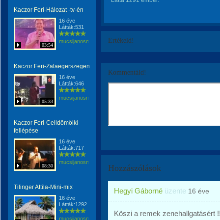
Látta 1291 ember.
Kaczor Feri-Hálozat -tv-én
16 éve
Látták:531
Értékeld!
mucsijanosne
03:54
Kaczor Feri-Zalaegerszegen
Kommentáld!
16 éve
Látták:646
mucsijanosne
05:33
Kaczor Feri-Celldömölki-
fellépése
16 éve
Látták:717
mucsijanosne
08:30
Hozzászólások
Tilinger Attila-Mini-mix
Hegyi Gáborné
üzente
16 éve
16 éve
Látták:1292
Köszi a remek zenehallgatásért !!
mucsijanosne