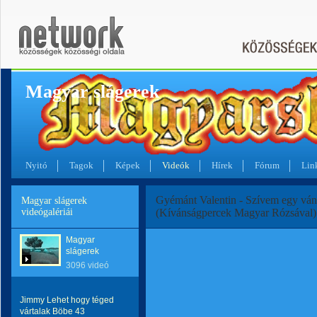
Magyar slágerek
Nyitó
Tagok
Képek
Videók
Hírek
Fórum
Lin
Gyémánt Valentin - Szívem egy vá
Magyar slágerek
videógalériái
(Kívánságpercek Magyar Rózsával)
Magyar
slágerek
3096 videó
Jimmy Lehet hogy téged
vártalak Böbe 43