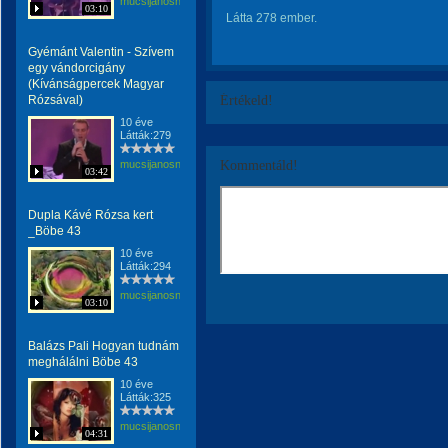
mucsijanosne
03:10
Látta 278 ember.
Gyémánt Valentin - Szívem
egy vándorcigány
(Kívánságpercek Magyar
Rózsával)
Értékeld!
10 éve
Látták:279
mucsijanosne
Kommentáld!
03:42
Dupla Kávé Rózsa kert
_Böbe 43
10 éve
Látták:294
mucsijanosne
03:10
Balázs Pali Hogyan tudnám
meghálálni Böbe 43
10 éve
Látták:325
mucsijanosne
04:31