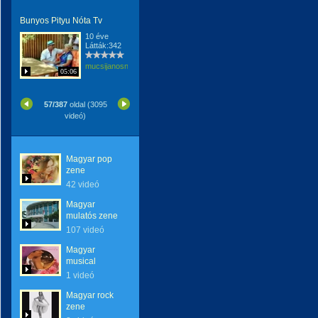
Bunyos Pityu Nóta Tv
10 éve
Látták:342
mucsijanosne
05:06
57/387
oldal (3095
videó)
Magyar pop
zene
42 videó
Magyar
mulatós zene
107 videó
Magyar
musical
1 videó
Magyar rock
zene