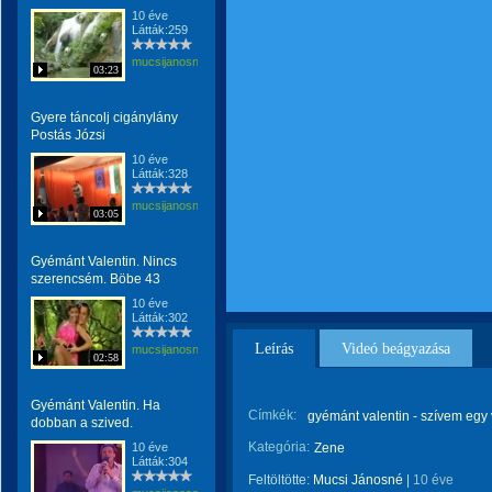
10 éve
Látták:259
mucsijanosne
03:23
Gyere táncolj cigánylány
Postás Józsi
10 éve
Látták:328
mucsijanosne
03:05
Gyémánt Valentin. Nincs
szerencsém. Böbe 43
10 éve
Látták:302
Leírás
Videó beágyazása
mucsijanosne
02:58
Gyémánt Valentin. Ha
Címkék:
gyémánt valentin - szívem egy
dobban a szived.
Kategória:
10 éve
Zene
Látták:304
Feltöltötte:
Mucsi Jánosné
|
10 éve