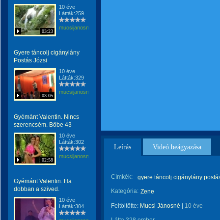
10 éve
Látták:259
mucsijanosne
03:23
Gyere táncolj cigánylány
Postás Józsi
10 éve
Látták:329
mucsijanosne
03:05
Gyémánt Valentin. Nincs
szerencsém. Böbe 43
10 éve
Látták:302
Leírás
Videó beágyazása
mucsijanosne
02:58
Címkék:
gyere táncolj cigánylány postás
Gyémánt Valentin. Ha
dobban a szived.
Kategória:
Zene
10 éve
Feltöltötte:
Mucsi Jánosné
|
10 éve
Látták:304