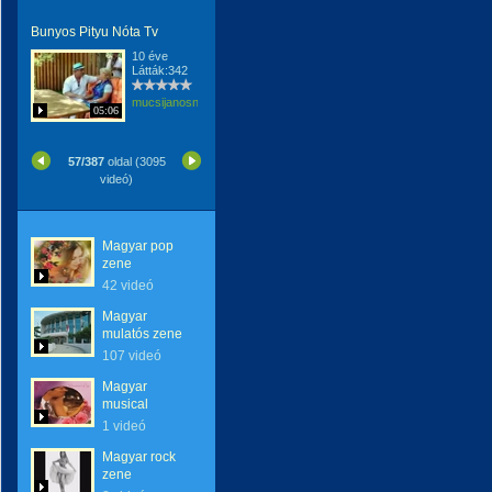
Bunyos Pityu Nóta Tv
10 éve
Látták:342
mucsijanosne
05:06
57/387
oldal (3095
videó)
Magyar pop
zene
42 videó
Magyar
mulatós zene
107 videó
Magyar
musical
1 videó
Magyar rock
zene