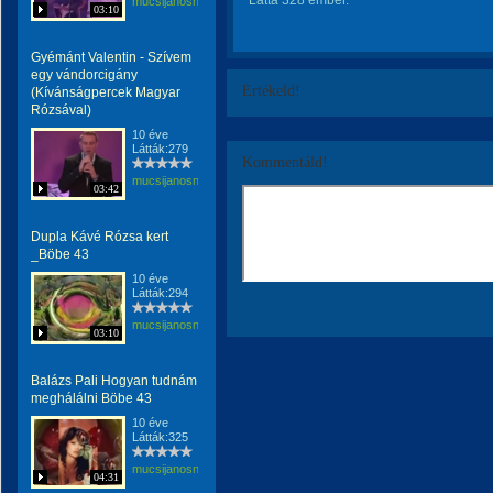
Látta 328 ember.
mucsijanosne
03:10
Gyémánt Valentin - Szívem
egy vándorcigány
Értékeld!
(Kívánságpercek Magyar
Rózsával)
10 éve
Látták:279
Kommentáld!
mucsijanosne
03:42
Dupla Kávé Rózsa kert
_Böbe 43
10 éve
Látták:294
mucsijanosne
03:10
Balázs Pali Hogyan tudnám
meghálálni Böbe 43
10 éve
Látták:325
mucsijanosne
04:31