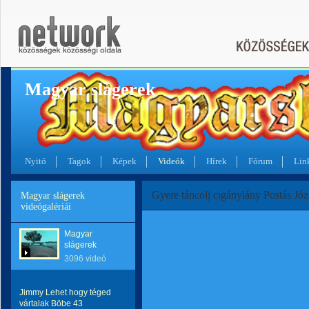
Magyar slágerek
Nyitó
Tagok
Képek
Videók
Hírek
Fórum
Lin
Gyere táncolj cigánylány Postás Józ
Magyar slágerek
videógalériái
Magyar
slágerek
3096 videó
Jimmy Lehet hogy téged
vártalak Böbe 43