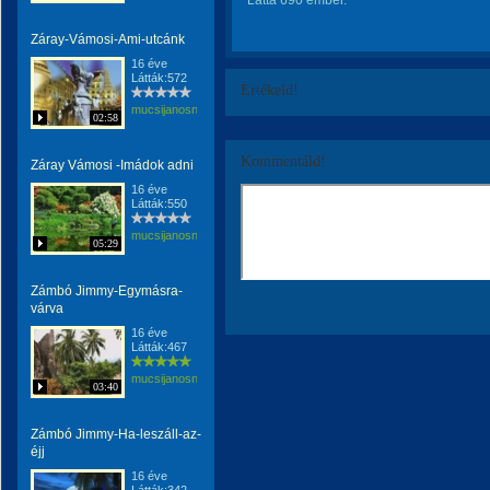
Látta 690 ember.
Záray-Vámosi-Ami-utcánk
16 éve
Látták:572
Értékeld!
mucsijanosne
02:58
Kommentáld!
Záray Vámosi -Imádok adni
16 éve
Látták:550
mucsijanosne
05:29
Zámbó Jimmy-Egymásra-
várva
16 éve
Látták:467
mucsijanosne
03:40
Zámbó Jimmy-Ha-leszáll-az-
éjj
16 éve