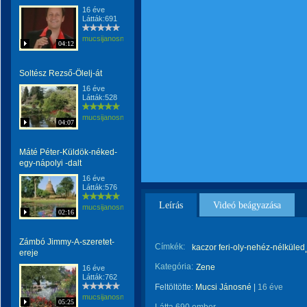
16 éve
Látták:691
mucsijanosne
04:12
Soltész Rezső-Ölelj-át
16 éve
Látták:528
mucsijanosne
04:07
Máté Péter-Küldök-néked-
egy-nápolyi -dalt
16 éve
Látták:576
Leírás
Videó beágyazása
mucsijanosne
02:16
Zámbó Jimmy-A-szeretet-
Címkék:
kaczor feri-oly-nehéz-nélküled
ereje
Kategória:
Zene
16 éve
Látták:762
Feltöltötte:
Mucsi Jánosné
|
16 éve
mucsijanosne
05:25