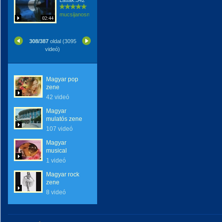
Látták:342
mucsijanosne
02:44
308/387
oldal (3095
videó)
Magyar pop
zene
42 videó
Magyar
mulatós zene
107 videó
Magyar
musical
1 videó
Magyar rock
zene
8 videó