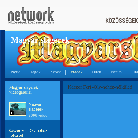
Magyar slágerek
Nyitó
Tagok
Képek
Videók
Hírek
Fórum
Lin
Kaczor Feri -Oly-nehéz-nélküled
Magyar slágerek
videógalériái
Magyar
slágerek
3096 videó
Kaczor Feri -Oly-nehéz-
nélküled