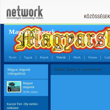
Magyar slágerek
Nyitó
Tagok
Képek
Videók
Hírek
Fórum
Lin
Zámbó Jimmy-A-szeretet-ereje
Magyar slágerek
videógalériái
Magyar
slágerek
3096 videó
Kaczor Feri -Oly-nehéz-
nélküled