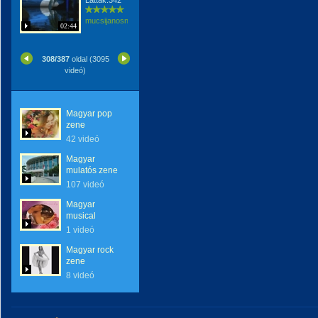
Látták:342
mucsijanosne
02:44
308/387
oldal (3095
videó)
Magyar pop
zene
42 videó
Magyar
mulatós zene
107 videó
Magyar
musical
1 videó
Magyar rock
zene
8 videó