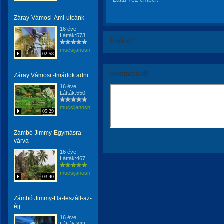
Látta 762 ember.
Záray-Vámosi-Ami-utcánk
16 éve
Látták:573
Értékeld!
mucsijanosne
02:58
Kommentáld!
Záray Vámosi -Imádok adni
16 éve
Látták:550
mucsijanosne
05:29
Zámbó Jimmy-Egymásra-
várva
16 éve
Látták:467
mucsijanosne
03:40
Zámbó Jimmy-Ha-leszáll-az-
éjj
16 éve