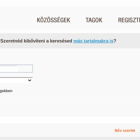
 Szeretnéd kibővíteni a keresésed
más tartalmakra is
?
égekben
Név szerint