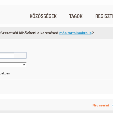
 Szeretnéd kibővíteni a keresésed
más tartalmakra is
?
égekben
Név szerint